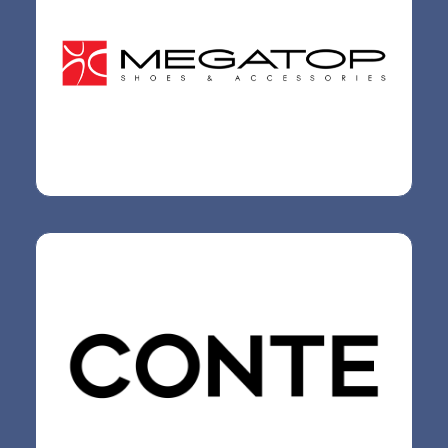
компания Беларуси, специализирующаяся на
производстве и продаже обуви. Широкий
ассортимент мужской, женской и детской обуви,
а также главное отличие всех представленных
моделей: современность и практичность.
Conte – это коллекции женской одежды, белья,
колготок и носков, которые легко встроить в
гардероб и носить несколько сезонов подряд, не
совершая спонтанных, необдуманных покупок.